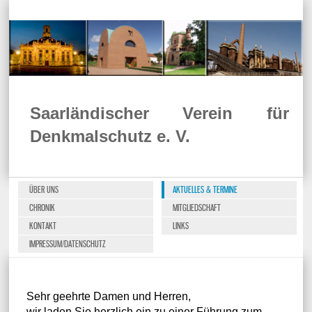
Saarländischer Verein für
Denkmalschutz e. V.
ÜBER UNS
AKTUELLES & TERMINE
CHRONIK
MITGLIEDSCHAFT
KONTAKT
LINKS
IMPRESSUM/DATENSCHUTZ
Sehr geehrte Damen und Herren,
wir laden Sie herzlich ein zu einer Führung zum