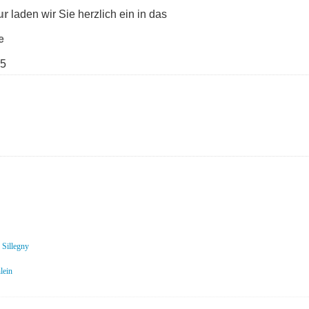
ur
laden wir Sie herzlich ein in das
e
15
 Sillegny
lein