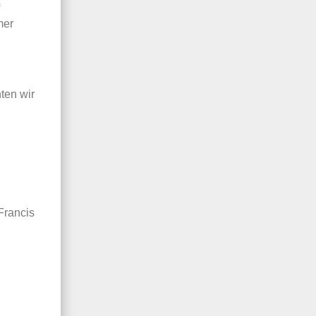
mer
en wir
Francis