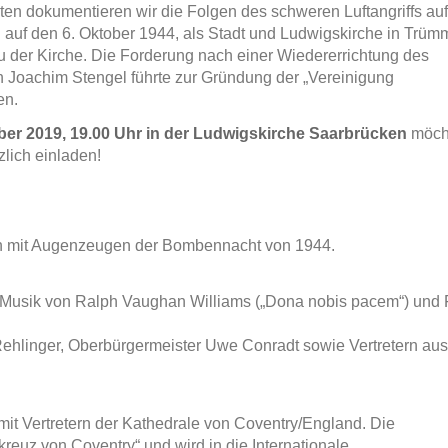
en dokumentieren wir die Folgen des schweren Luftangriffs auf
 auf den 6. Oktober 1944, als Stadt und Ludwigskirche in Trüm
 der Kirche. Die Forderung nach einer Wiedererrichtung des
 Joachim Stengel führte zur Gründung der „Vereinigung
en.
er 2019, 19.00 Uhr in der Ludwigskirche Saarbrücken
möcht
zlich einladen!
h mit Augenzeugen der Bombennacht von 1944.
Musik von Ralph Vaughan Williams („Dona nobis pacem“) und 
Rehlinger, Oberbürgermeister Uwe Conradt sowie Vertretern aus
it Vertretern der Kathedrale von Coventry/England. Die
reuz von Coventry“ und wird in die Internationale